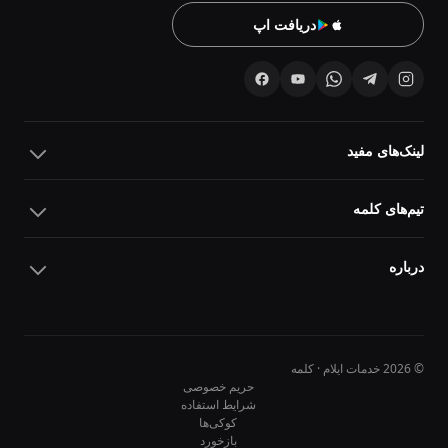
دریافت اپ
لینک‌های مفید
تیم‌های کلمه
درباره
© 2026 خدمات ایلام · کلمه
حریم خصوصی
شرایط استفاده
کوکی‌ها
10
10
بازخورد