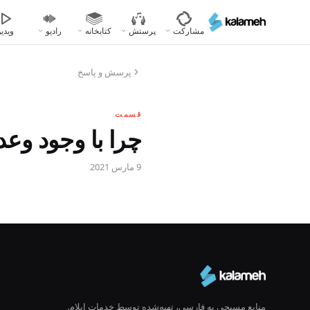
رفتن
به
مشارکت
پرستش
کتابخانه
رادیو
ویدیو
محتوای
اصلی
پرسش و پاسخ
قسمت
چرا با وجود وعد
9 مارس 2021
منابع مسیحی به فارسی، تهیه‌شده توسط خدمات ایلام.