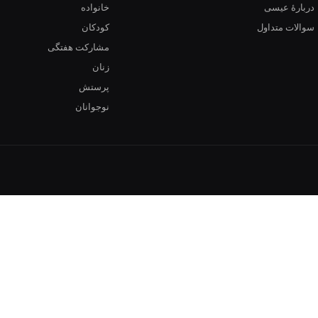
دربارهٔ عیسی
خانواده
سوالات متداول
کودکان
مشارکت هفتگی
زنان
پرستش
نوجوانان