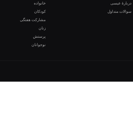
دربارهٔ عیسی
خانواده
سوالات متداول
کودکان
مشارکت هفتگی
زنان
پرستش
نوجوانان