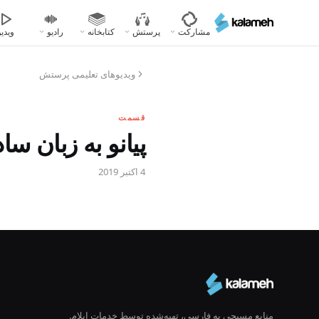
رفتن
به
مشارکت
پرستش
کتابخانه
رادیو
ویدیو
محتوای
اصلی
ویدیوهای تعلیمی پرستش
قسمت
پیانو به زبان س
4 اکتبر 2019
منابع مسیحی به فارسی، تهیه‌شده توسط خدمات ایلام.