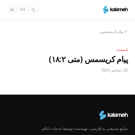
رفتن
EN
به
محتوای
اصلی
پیام کریسمس
قسمت
پیام کریسمس (متی ۱۸:۲)
22 دسامبر 2023
منابع مسیحی به فارسی، تهیه‌شده توسط خدمات ایلام.