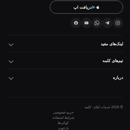
دریافت اپ
لینک‌های مفید
تیم‌های کلمه
درباره
© 2026 خدمات ایلام · کلمه
حریم خصوصی
شرایط استفاده
کوکی‌ها
10
10
بازخورد