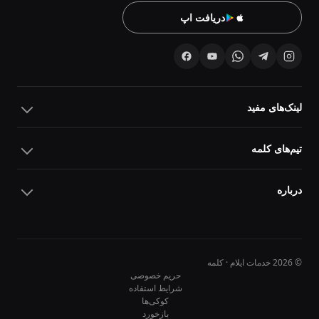
دریافت اپ
لینک‌های مفید
تیم‌های کلمه
درباره
© 2026 خدمات ایلام · کلمه
حریم خصوصی
شرایط استفاده
کوکی‌ها
10
10
بازخورد