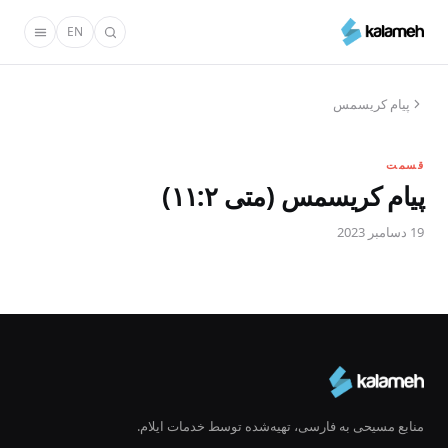
رفتن
EN
به
محتوای
اصلی
پیام کریسمس
قسمت
پیام کریسمس (متی ۱۱:۲)
19 دسامبر 2023
منابع مسیحی به فارسی، تهیه‌شده توسط خدمات ایلام.