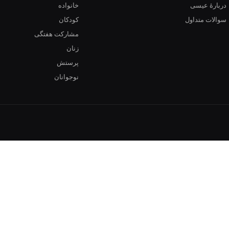
دربارهٔ عیسی
خانواده
سوالات متداول
کودکان
مشارکت هفتگی
زنان
پرستش
نوجوانان