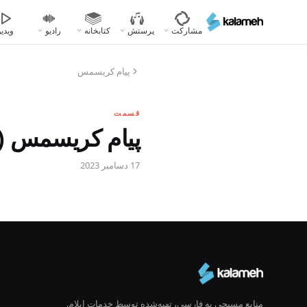
رفتن
به
مشارکت
پرستش
کتابخانه
رادیو
ویدیو
محتوای
اصلی
پیام کریسمس
قسمت
پیام کریسمس (لوقا ۶:۲-۷ ، متی ۲:۲-۴ ،
17 دسامبر 2023
منابع مسیحی به فارسی، تهیه‌شده توسط خدمات ایلام.