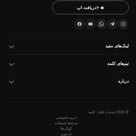
دریافت اپ
لینک‌های مفید
تیم‌های کلمه
درباره
© 2026 خدمات ایلام · کلمه
حریم خصوصی
شرایط استفاده
کوکی‌ها
10
10
بازخورد