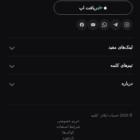
دریافت اپ
لینک‌های مفید
تیم‌های کلمه
درباره
© 2026 خدمات ایلام · کلمه
حریم خصوصی
شرایط استفاده
کوکی‌ها
10
10
بازخورد