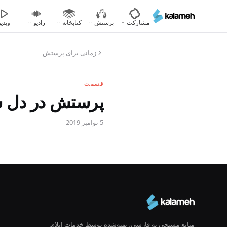
رفتن
به
مشارکت
پرستش
کتابخانه
رادیو
ویدیو
محتوای
اصلی
زمانی برای پرستش
قسمت
پرستش در دل س
5 نوامبر 2019
منابع مسیحی به فارسی، تهیه‌شده توسط خدمات ایلام.