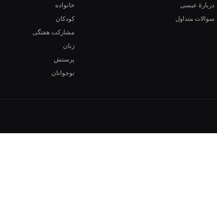
دربارهٔ عیسی
خانواده
سوالات متداول
کودکان
مشارکت هفتگی
زنان
پرستش
نوجوانان