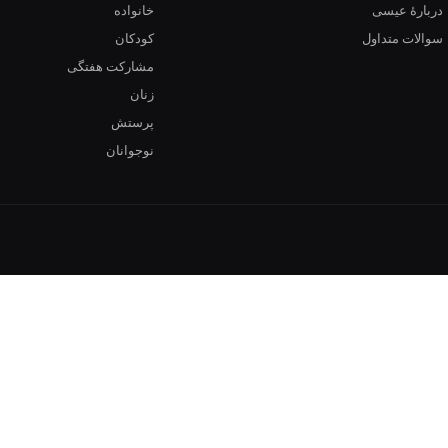
دربارهٔ عیسی
خانواده
سوالات متداول
کودکان
مشارکت هفتگی
زنان
پرستش
نوجوانان