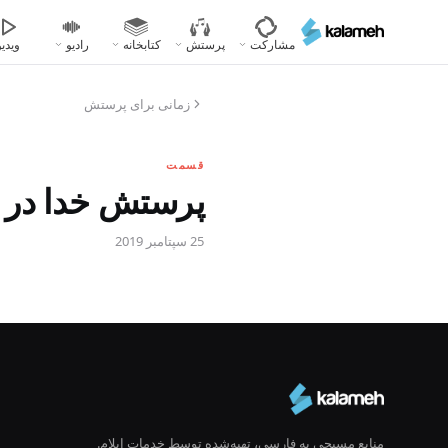
رفتن
به
مشارکت
پرستش
کتابخانه
رادیو
ویدیو
محتوای
اصلی
زمانی برای پرستش
قسمت
پرستش خدا در بی
25 سپتامبر 2019
منابع مسیحی به فارسی، تهیه‌شده توسط خدمات ایلام.