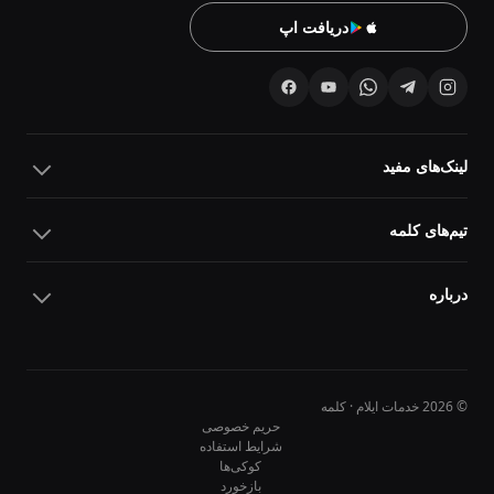
دریافت اپ
لینک‌های مفید
تیم‌های کلمه
درباره
© 2026 خدمات ایلام · کلمه
حریم خصوصی
شرایط استفاده
کوکی‌ها
10
10
بازخورد