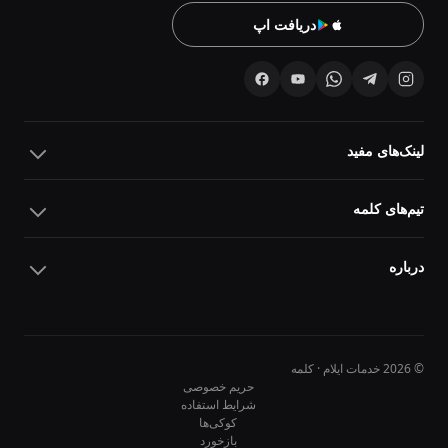
دریافت اپ
لینک‌های مفید
تیم‌های کلمه
درباره
© 2026 خدمات ایلام · کلمه
حریم خصوصی
شرایط استفاده
کوکی‌ها
10
10
بازخورد