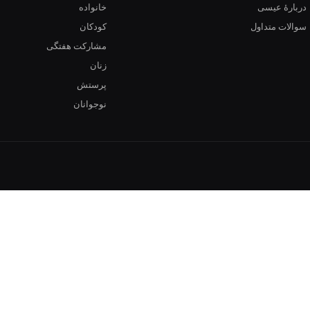
دربارهٔ عیسی
خانواده
سوالات متداول
کودکان
مشارکت هفتگی
زنان
پرستش
نوجوانان