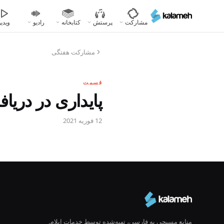
رفتن
به
مشارکت
پرستش
کتابخانه
رادیو
ویدیو
محتوای
اصلی
مشارکت هفتگی
قسمت
پایداری در دریا
12 فوریه 2021
منابع مسیحی به فارسی، تهیه‌شده توسط خدمات ایلام.