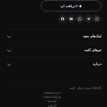
دریافت اپ
لینک‌های مفید
تیم‌های کلمه
درباره
© 2026 خدمات ایلام · کلمه
حریم خصوصی
شرایط استفاده
کوکی‌ها
10
10
بازخورد