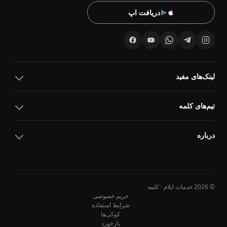
دریافت اپ
لینک‌های مفید
تیم‌های کلمه
درباره
© 2026 خدمات ایلام · کلمه
حریم خصوصی
شرایط استفاده
کوکی‌ها
10
10
بازخورد