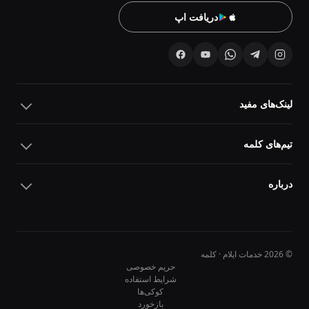
دریافت اپ
لینک‌های مفید
تیم‌های کلمه
درباره
© 2026 خدمات ایلام · کلمه
حریم خصوصی
شرایط استفاده
کوکی‌ها
10
10
بازخورد