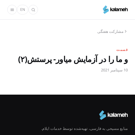
رفتن
EN
به
محتوای
اصلی
مشارکت هفتگی
قسمت
و ما را در آزمایش میاور- پرستش(۲)
10 سپتامبر 2021
منابع مسیحی به فارسی، تهیه‌شده توسط خدمات ایلام.