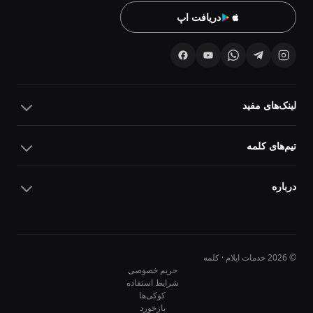
دریافت اپ
لینک‌های مفید
تیم‌های کلمه
درباره
© 2026 خدمات ایلام · کلمه
حریم خصوصی
شرایط استفاده
کوکی‌ها
10
10
بازخورد