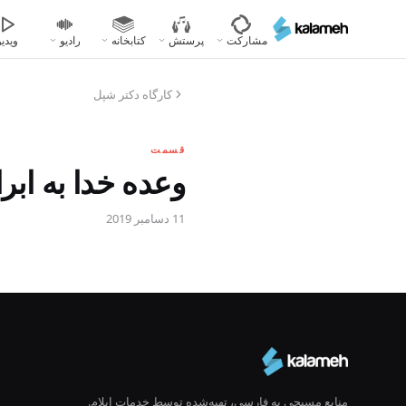
رفتن
به
مشارکت
پرستش
کتابخانه
رادیو
ویدیو
محتوای
اصلی
کارگاه دکتر شپل
قسمت
وعده خدا به ابر
11 دسامبر 2019
منابع مسیحی به فارسی، تهیه‌شده توسط خدمات ایلام.