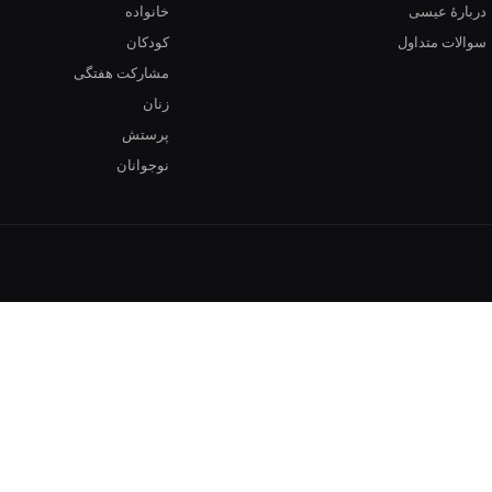
دربارهٔ عیسی
خانواده
سوالات متداول
کودکان
مشارکت هفتگی
زنان
پرستش
نوجوانان