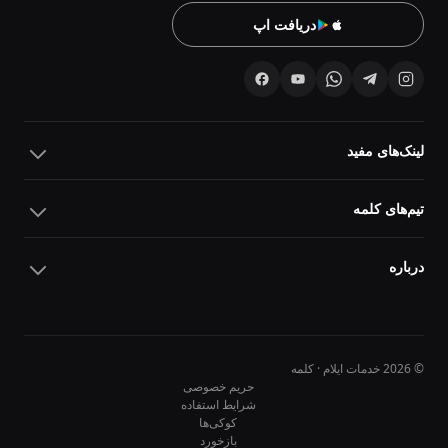
دریافت اپ
لینک‌های مفید
تیم‌های کلمه
درباره
© 2026 خدمات ایلام · کلمه
حریم خصوصی
شرایط استفاده
کوکی‌ها
10
10
بازخورد