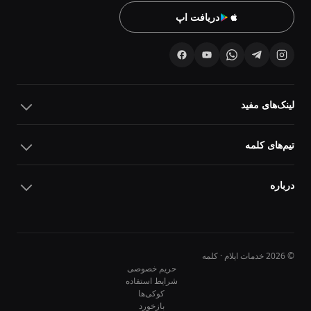
دریافت اپ
لینک‌های مفید
تیم‌های کلمه
درباره
© 2026 خدمات ایلام · کلمه
حریم خصوصی
شرایط استفاده
کوکی‌ها
10
10
بازخورد