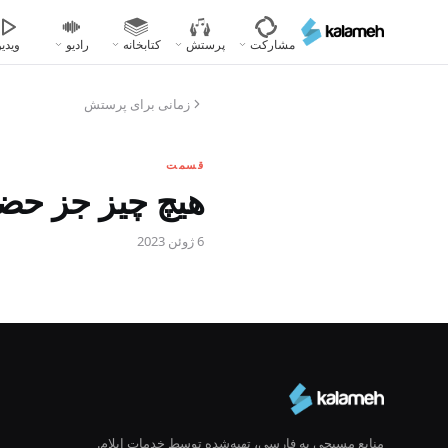
رفتن
به
مشارکت
پرستش
کتابخانه
رادیو
ویدیو
محتوای
اصلی
زمانی برای پرستش
قسمت
هیچ چیز جز حضور
6 ژوئن 2023
منابع مسیحی به فارسی، تهیه‌شده توسط خدمات ایلام.