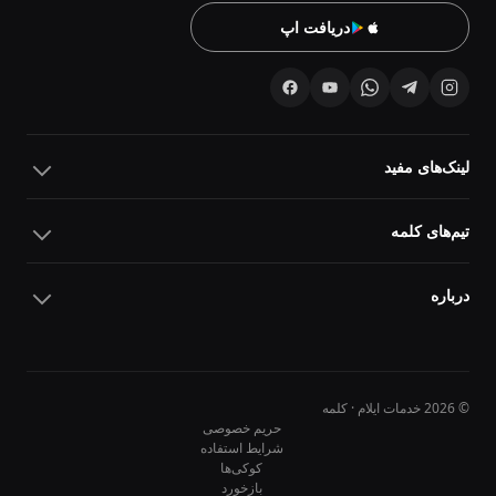
دریافت اپ
لینک‌های مفید
تیم‌های کلمه
درباره
© 2026 خدمات ایلام · کلمه
حریم خصوصی
شرایط استفاده
کوکی‌ها
10
10
بازخورد