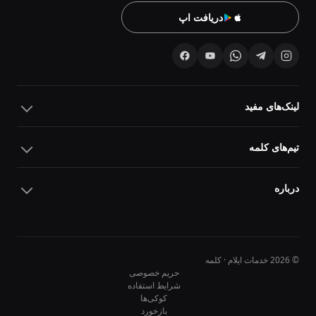
دریافت اپ
لینک‌های مفید
تیم‌های کلمه
درباره
© 2026 خدمات ایلام · کلمه
حریم خصوصی
شرایط استفاده
کوکی‌ها
10
10
بازخورد