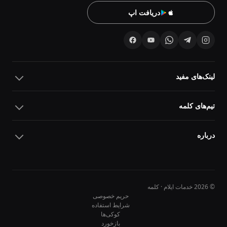
دریافت اپ
لینک‌های مفید
تیم‌های کلمه
درباره
© 2026 خدمات ایلام · کلمه
حریم خصوصی
شرایط استفاده
کوکی‌ها
10
10
بازخورد