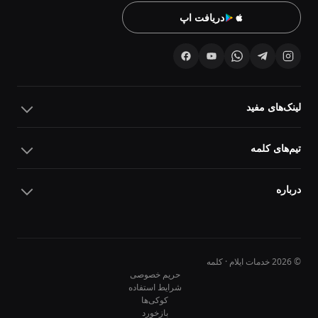
دریافت اپ
لینک‌های مفید
تیم‌های کلمه
درباره
© 2026 خدمات ایلام · کلمه
حریم خصوصی
شرایط استفاده
کوکی‌ها
10
10
بازخورد