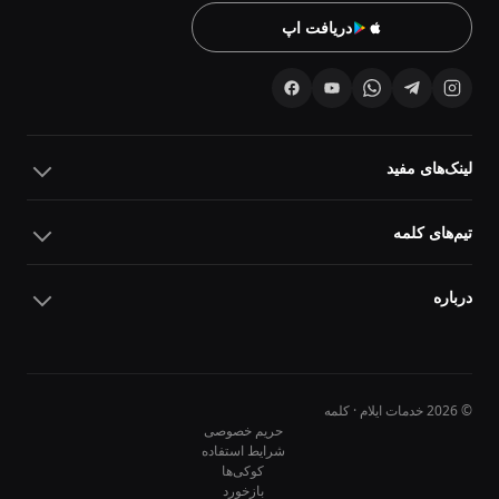
دریافت اپ
لینک‌های مفید
تیم‌های کلمه
درباره
© 2026 خدمات ایلام · کلمه
حریم خصوصی
شرایط استفاده
کوکی‌ها
10
10
بازخورد