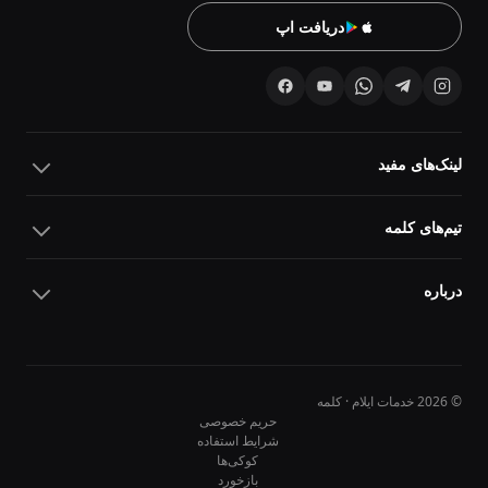
دریافت اپ
لینک‌های مفید
تیم‌های کلمه
درباره
© 2026 خدمات ایلام · کلمه
حریم خصوصی
شرایط استفاده
کوکی‌ها
10
10
بازخورد