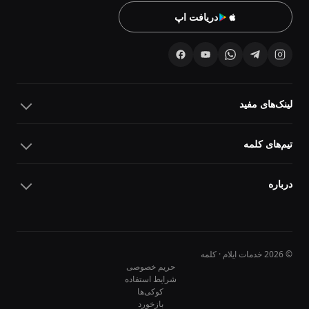
دریافت اپ
لینک‌های مفید
تیم‌های کلمه
درباره
© 2026 خدمات ایلام · کلمه
حریم خصوصی
شرایط استفاده
کوکی‌ها
10
10
بازخورد