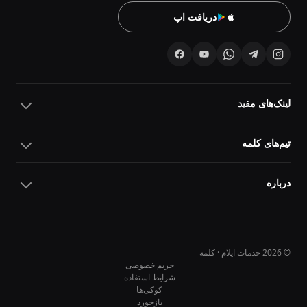
دریافت اپ
لینک‌های مفید
تیم‌های کلمه
درباره
© 2026 خدمات ایلام · کلمه
حریم خصوصی
شرایط استفاده
کوکی‌ها
10
10
بازخورد