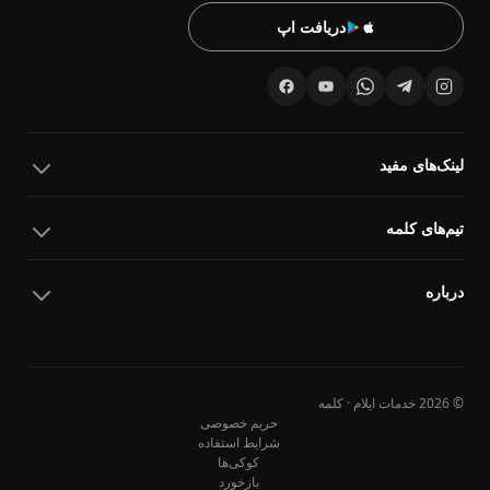
دریافت اپ
لینک‌های مفید
تیم‌های کلمه
درباره
© 2026 خدمات ایلام · کلمه
حریم خصوصی
شرایط استفاده
کوکی‌ها
10
10
بازخورد