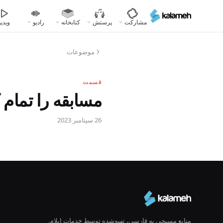
رفتن
به
مشارکت
پرستش
کتابخانه
رادیو
ویدیو
محتوای
اصلی
موضوعات
قسمت
مسابقه را تمام کن (
26 سپتامبر 2023
منابع مسیحی به فارسی، تهیه‌شده توسط خدمات ایلام.