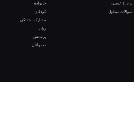
دربارهٔ عیسی
خانواده
سوالات متداول
کودکان
مشارکت هفتگی
زنان
پرستش
نوجوانان