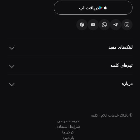
دریافت اپ
لینک‌های مفید
تیم‌های کلمه
درباره
© 2026 خدمات ایلام · کلمه
حریم خصوصی
شرایط استفاده
کوکی‌ها
10
10
بازخورد