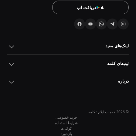
دریافت اپ
لینک‌های مفید
تیم‌های کلمه
درباره
© 2026 خدمات ایلام · کلمه
حریم خصوصی
شرایط استفاده
کوکی‌ها
10
10
بازخورد