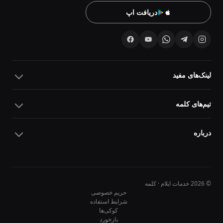
دریافت اپ
لینک‌های مفید
تیم‌های کلمه
درباره
© 2026 خدمات ایلام · کلمه
حریم خصوصی
شرایط استفاده
کوکی‌ها
10
10
بازخورد