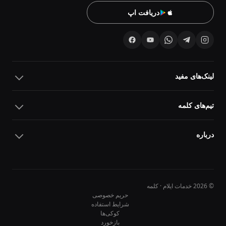
دریافت اپ
لینک‌های مفید
تیم‌های کلمه
درباره
© 2026 خدمات ایلام · کلمه
حریم خصوصی
شرایط استفاده
کوکی‌ها
10
10
بازخورد