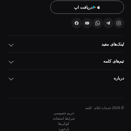
دریافت اپ
لینک‌های مفید
تیم‌های کلمه
درباره
© 2026 خدمات ایلام · کلمه
حریم خصوصی
شرایط استفاده
کوکی‌ها
10
10
بازخورد