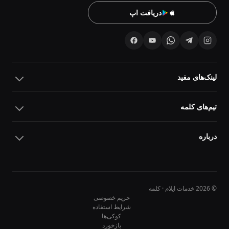
دریافت اپ
لینک‌های مفید
تیم‌های کلمه
درباره
© 2026 خدمات ایلام · کلمه
حریم خصوصی
شرایط استفاده
کوکی‌ها
10
10
بازخورد