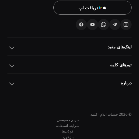
دریافت اپ
لینک‌های مفید
تیم‌های کلمه
درباره
© 2026 خدمات ایلام · کلمه
حریم خصوصی
شرایط استفاده
کوکی‌ها
10
10
بازخورد