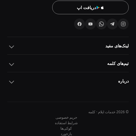
دریافت اپ
لینک‌های مفید
تیم‌های کلمه
درباره
© 2026 خدمات ایلام · کلمه
حریم خصوصی
شرایط استفاده
کوکی‌ها
10
10
بازخورد