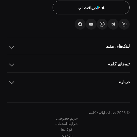
دریافت اپ
لینک‌های مفید
تیم‌های کلمه
درباره
© 2026 خدمات ایلام · کلمه
حریم خصوصی
شرایط استفاده
کوکی‌ها
10
10
بازخورد