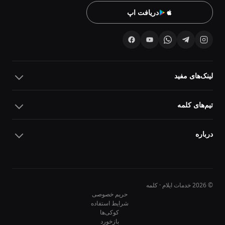
دریافت اپ
لینک‌های مفید
تیم‌های کلمه
درباره
© 2026 خدمات ایلام · کلمه
حریم خصوصی
شرایط استفاده
کوکی‌ها
10
10
بازخورد