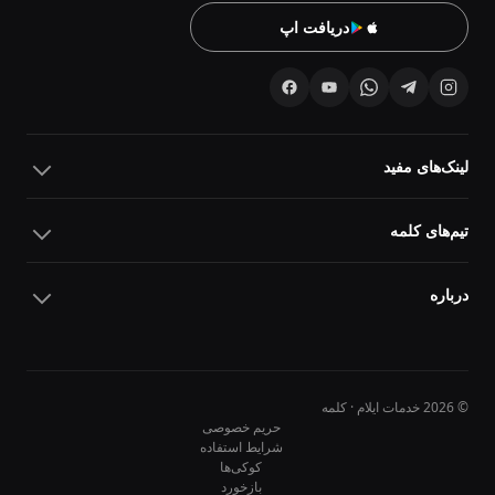
دریافت اپ
لینک‌های مفید
تیم‌های کلمه
درباره
© 2026 خدمات ایلام · کلمه
حریم خصوصی
شرایط استفاده
کوکی‌ها
10
10
بازخورد