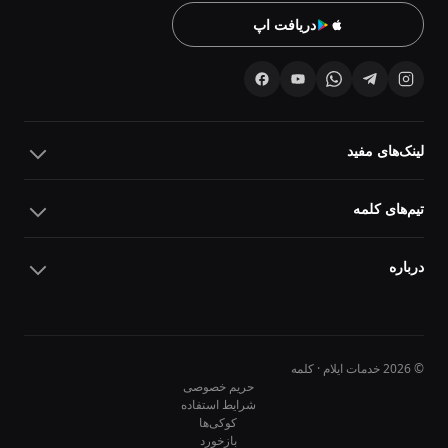
دریافت اپ
لینک‌های مفید
تیم‌های کلمه
درباره
© 2026 خدمات ایلام · کلمه
حریم خصوصی
شرایط استفاده
کوکی‌ها
10
10
بازخورد