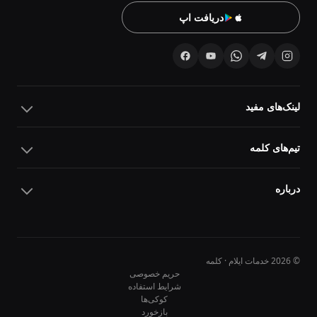
دریافت اپ
لینک‌های مفید
تیم‌های کلمه
درباره
© 2026 خدمات ایلام · کلمه
حریم خصوصی
شرایط استفاده
کوکی‌ها
10
10
بازخورد