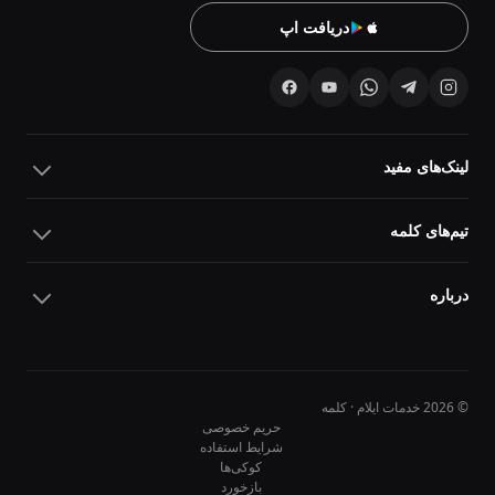
دریافت اپ
لینک‌های مفید
تیم‌های کلمه
درباره
© 2026 خدمات ایلام · کلمه
حریم خصوصی
شرایط استفاده
کوکی‌ها
10
10
بازخورد