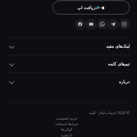
دریافت اپ
لینک‌های مفید
تیم‌های کلمه
درباره
© 2026 خدمات ایلام · کلمه
حریم خصوصی
شرایط استفاده
کوکی‌ها
10
10
بازخورد