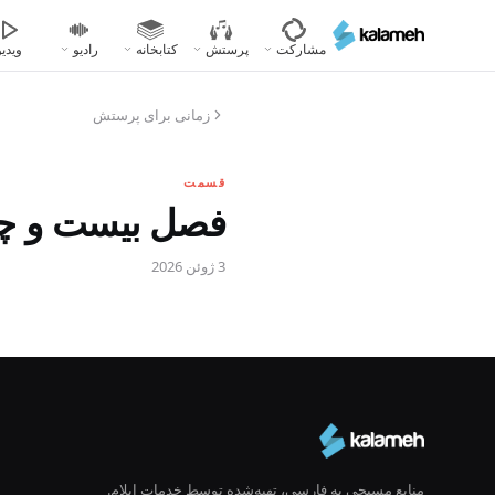
رفتن
به
مشارکت
پرستش
کتابخانه
رادیو
ویدیو
محتوای
اصلی
زمانی برای پرستش
قسمت
فصل بیست و چه
3 ژوئن 2026
منابع مسیحی به فارسی، تهیه‌شده توسط خدمات ایلام.