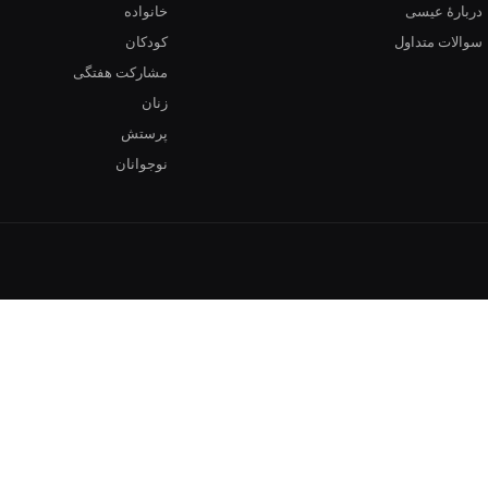
دربارهٔ عیسی
خانواده
سوالات متداول
کودکان
مشارکت هفتگی
زنان
پرستش
نوجوانان