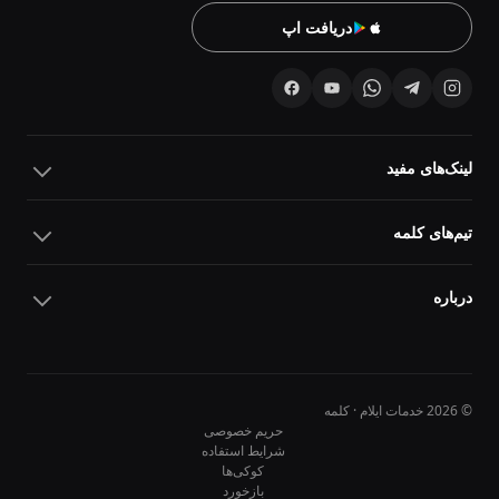
دریافت اپ
لینک‌های مفید
تیم‌های کلمه
درباره
© 2026 خدمات ایلام · کلمه
حریم خصوصی
شرایط استفاده
کوکی‌ها
10
10
بازخورد