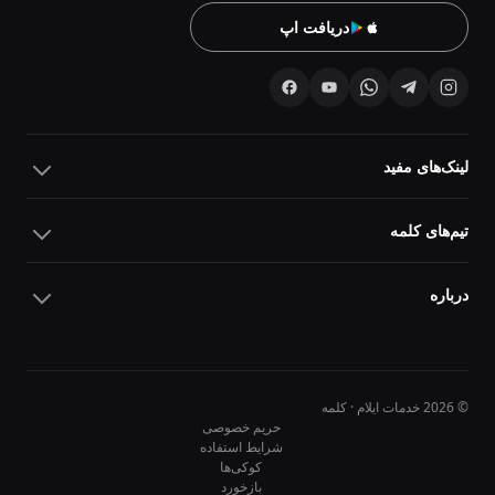
دریافت اپ
لینک‌های مفید
تیم‌های کلمه
درباره
© 2026 خدمات ایلام · کلمه
حریم خصوصی
شرایط استفاده
کوکی‌ها
10
10
بازخورد