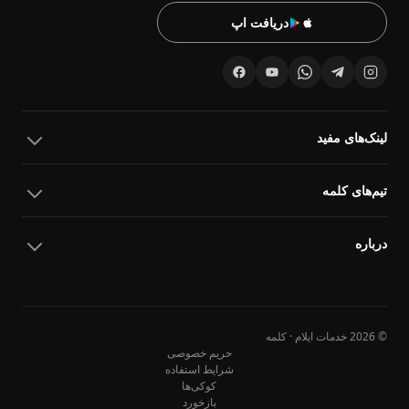
دریافت اپ
لینک‌های مفید
تیم‌های کلمه
درباره
© 2026 خدمات ایلام · کلمه
حریم خصوصی
شرایط استفاده
کوکی‌ها
10
10
بازخورد